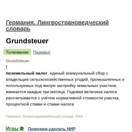
Германия. Лингвострановедческий
словарь
Grundsteuer
Толкование
Перевод
Grundsteuer
f
поземельный налог
, единый коммунальный сбор с
владельцев сельскохозяйственных угодий, промышленных и
используемых под жилую застройку земельных участков,
взимается каждые три месяца. Годовая величина налога
рассчитывается с учётом нормативной стоимости участка,
процентной ставки и ставки налога
Германия. Лингвострановедческий словарь
.
2014
.
Игры ⚽
Поможем сделать НИР